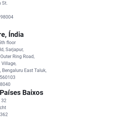
 St.
 98004
e, Índia
th floor
, Sarjapur,
 Outer Ring Road,
Village,
, Bengaluru East Taluk,
 560103
 8040
 Países Baixos
n 32
cht
3362