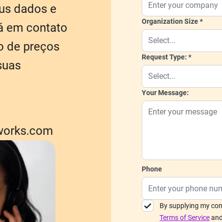
us dados e
Organization Size
á em contato
o de preços
Request Type:
suas
Your Message:
works.com
Phone
By supplying my con
Terms of Service
an