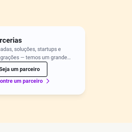
rcerias
liadas, soluções, startups e
egrações — temos um grande
zer em fazer parceiras com
Seja um parceiro
resas de todos os tipos.
ontre um parceiro