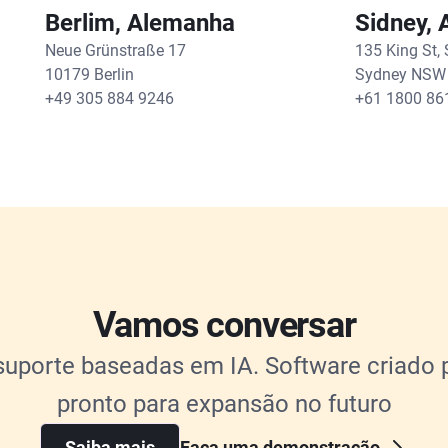
Berlim, Alemanha
Sidney, 
Neue Grünstraße 17
135 King St, 
10179 Berlin
Sydney NSW 2
+49 305 884 9246
+61 1800 86
Vamos conversar
suporte baseadas em IA. Software criado p
pronto para expansão no futuro
Saiba mais
Faça uma demonstração