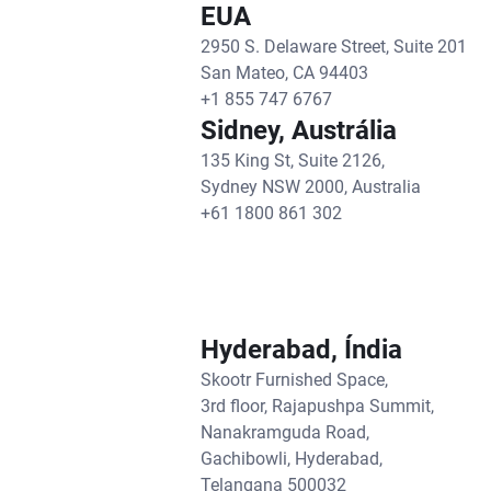
EUA
2950 S. Delaware Street, Suite 201
San Mateo, CA 94403
+1 855 747 6767
Sidney, Austrália
135 King St, Suite 2126,
Sydney NSW 2000, Australia
+61 1800 861 302
Hyderabad, Índia
Skootr Furnished Space,
3rd floor, Rajapushpa Summit,
Nanakramguda Road,
Gachibowli, Hyderabad,
Telangana 500032