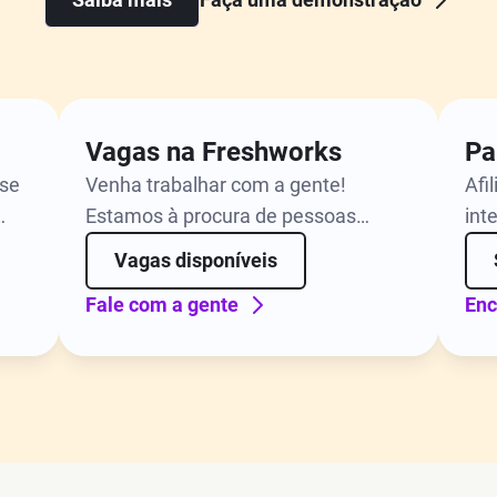
Vagas na Freshworks
Pa
ise
Venha trabalhar com a gente!
Afi
Estamos à procura de pessoas
int
dos
motivadas para atuar nas mais
pra
Vagas disponíveis
s.
diversas funções, como engenharia
emp
Fale com a gente
Enc
e marketing, em várias cidades pelo
mundo.