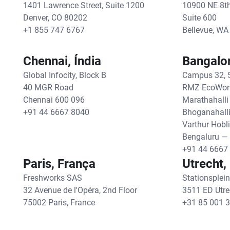
1401 Lawrence Street, Suite 1200
10900 NE 8th
Denver, CO 80202
Suite 600
+1 855 747 6767
Bellevue, WA
Chennai, Índia
Bangalor
Global Infocity, Block B
Campus 32, 5
40 MGR Road
RMZ EcoWorld
Chennai 600 096
Marathahalli
+91 44 6667 8040
Bhoganahalli 
Varthur Hobli
Bengaluru —
+91 44 6667
Paris, França
Utrecht,
Freshworks SAS
Stationsplei
32 Avenue de l'Opéra, 2nd Floor
3511 ED Utre
75002 Paris, France
+31 85 001 