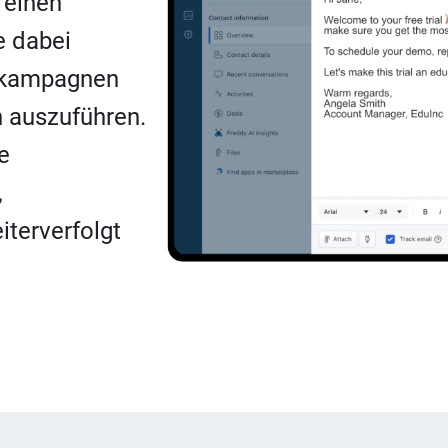
 einen
e dabei
ebskampagnen
 auszuführen.
e
,
terverfolgt