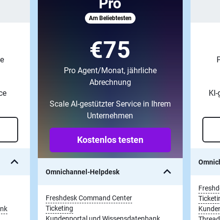
Pro
Am Beliebtesten
€75
he
P
Pro Agent/Monat, jährliche
Abrechnung
ce
KI-
Scale AI-gestützter Service in Ihrem
Unternehmen
Kostenlos testen
Omnic
Omnichannel-Helpdesk
Freshd
Freshdesk Command Center
Ticketi
Ticketing
ank
Kunden
Kundenportal und Wissensdatenbank
Thread