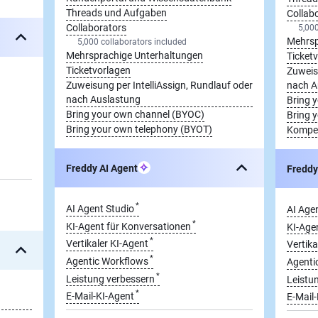
Threads und Aufgaben
Collab
Collaborators
5,000
Mehrsp
5,000 collaborators included
Mehrsprachige Unterhaltungen
Ticket
Ticketvorlagen
Zuweisu
Zuweisung per IntelliAssign, Rundlauf oder
nach A
nach Auslastung
Bring 
Bring your own channel (BYOC)
Bring 
Bring your own telephony (BYOT)
Kompet
Freddy AI Agent
Freddy
*
AI Agent Studio
AI Age
*
KI-Agent für Konversationen
KI-Age
*
Vertikaler KI-Agent
Vertika
*
Agentic Workflows
Agenti
*
Leistung verbessern
Leistu
*
E-Mail-KI-Agent
E-Mail