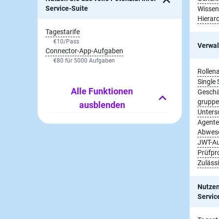
Service-Suite
Wissen
Hierar
Tagestarife
€10
/Pass
Verwal
Connector-App-Aufgaben
€80
für 5000 Aufgaben
Rollen
Single 
Alle Funktionen
Geschäf
gruppe
ausblenden
Untersc
Agente
Abwese
JWT-Au
Prüfpro
Zuläss
Nutzen 
Servic