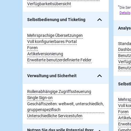
Verfügbarkeitsübersicht
*
Die Ser
Details
Selbstbedienung und Ticketing
Analys
Mehrsprachige Übersetzungen
Voll konfigurierbares Portal
Standa
Foren
Dashb
Artikelversionierung
Benutz
Erweiterte benutzerdefinierte Felder
Verfüg
Benutz
Verwaltung und Sicherheit
Selbst
Rollenabhängige Zugriffssteuerung
Single Sign-on
Mehrsp
Geschäftszeiten: weltweit, unterschiedlich,
Voll ko
gruppenspezifisch
Foren
Unterschiedliche Servicestufen
Artikel
Erweite
Nutzen Sie das volle Potenzial Ihrer
Geneh