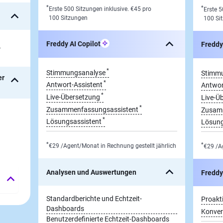
*
*
Erste 500 Sitzungen inklusive.
€45
pro
Erste 5
100 Sitzungen
100 Si
g
Freddy AI Copilot
Freddy
*
Stimmungsanalyse
Stimm
er
*
Antwort-Assistent
Antwor
*
Live-Übersetzung
Live-Ü
*
Zusammenfassungsassistent
Zusamm
*
Lösungsassistent
Lösung
*
*
€29
/Agent/Monat in Rechnung gestellt
jährlich
€29
/Ag
Analysen und Auswertungen
Freddy 
Standardberichte und Echtzeit-
Proakt
Dashboards
Konver
Benutzerdefinierte Echtzeit-Dashboards