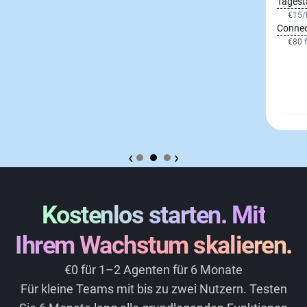
Tagest
€15
/
Connec
€80
f
‹
›
Kostenlos starten. Mit
Ihrem Wachstum skalieren.
€0
für 1–2 Agenten für 6 Monate
Für kleine Teams mit bis zu zwei Nutzern. Testen