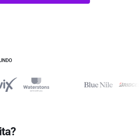
MUNDO
ita?