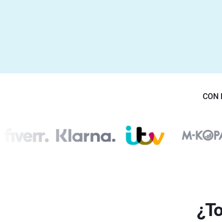
CON 
¿To