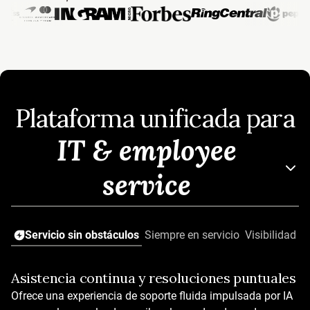
Plataforma unificada para
IT & employee
service
Servicio sin obstáculos
Siempre en servicio
Visibilidad in
Asistencia continua y resoluciones puntuales
Resuelve con IA
Ofrece una experiencia de soporte fluida impulsada por IA
IA que funciona desde el primer día