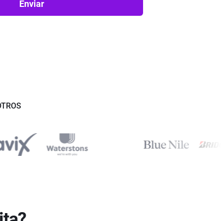
Enviar
OTROS
ita?