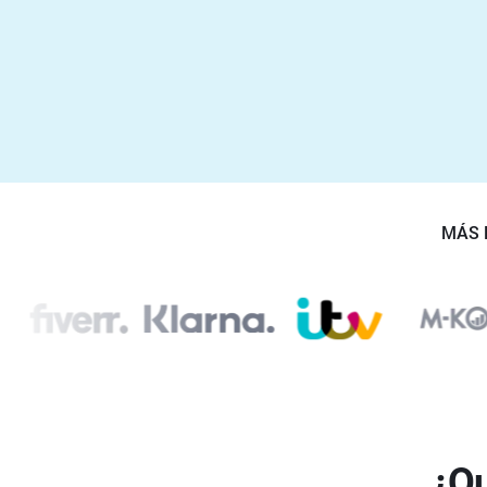
MÁS 
¿Qu