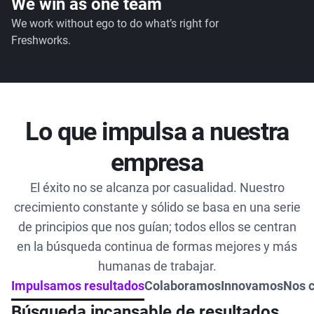
We win as one team
We work without ego to do what’s right for
Freshworks.
Lo que impulsa a nuestra
empresa
El éxito no se alcanza por casualidad. Nuestro
crecimiento constante y sólido se basa en una serie
de principios que nos guían; todos ellos se centran
en la búsqueda continua de formas mejores y más
humanas de trabajar.
Impulsamos resultados
Colaboramos
Innovamos
Nos c
Búsqueda incansable de resultados