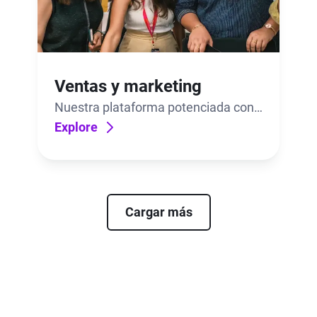
Ventas y marketing
Nuestra plataforma potenciada con
IA ayuda a los clientes a deleitar.
Explore
También es un deleite venderla.
Cargar más