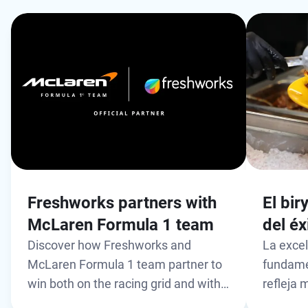
Freshworks partners with
El bi
McLaren Formula 1 team
del éx
Discover how Freshworks and
La excel
McLaren Formula 1 team partner to
fundame
win both on the racing grid and with
refleja 
customers. Learn how a shared