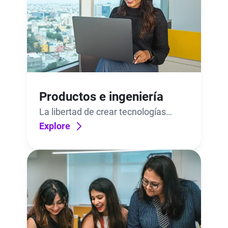
Productos e ingeniería
La libertad de crear tecnologías
revolucionarias. El soporte para
Explore
darles vida.