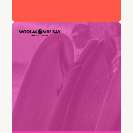
Tasa de resolución en el primer
contacto
"Tenía miembros del equipo que
no se sentían nada cómodos con
los correos electrónicos. Con
Freddy AI, han ganado mucha
confianza."
Keira Hayter
Gerente del equipo de ventas, Woolacombe Bay