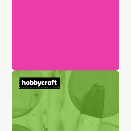
69%
Reducción en el tiempo promedio de
resolución
" (Freddy AI Copilot) fue
verdaderamente un cambio de
juego para el equipo."
Simon Birch
Gerente de Servicio al Cliente, Hobbycraft