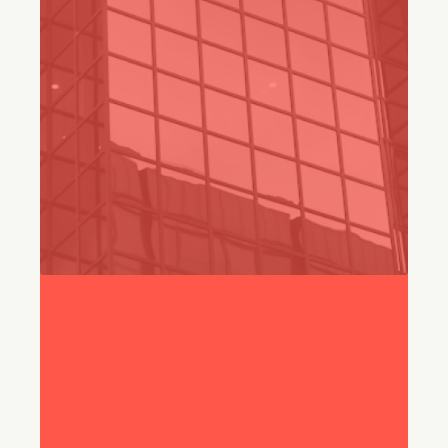
" Necesitábamos una herramienta
que nos permitiera brindar
atención al cliente de primer
nivel a gran escala."
Frank Servidio
Vicepresidente de Servicios de Soporte Técnico,
Ryan Specialty
75%