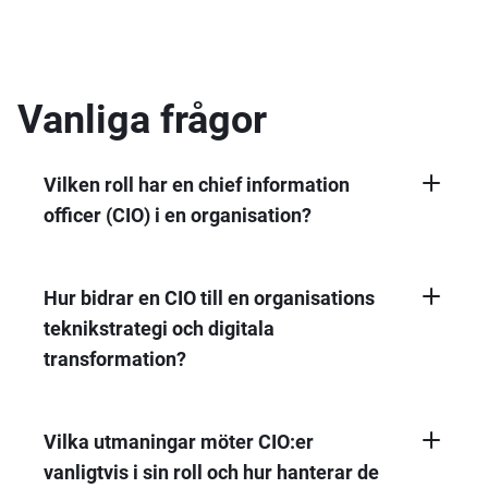
Vanliga frågor
Vilken roll har en chief information
officer (CIO) i en organisation?
En chief information officer (CIO) ansvarar
för IT-infrastrukturen och anpassar tekniska
initiativ till visionen och verksamhetens mål.
Hur bidrar en CIO till en organisations
Rollen omfattar strategier för
teknikstrategi och digitala
teknikimplementering, hantering av IT-
transformation?
resurser, datasäkerhet och ledning av digital
En CIO formar teknikstrategin genom att
transformation för att göra teknik till en
identifiera och integrera innovativa tekniska
drivkraft för effektivitet och innovation
lösningar som stöder verksamhetens mål.
Vilka utmaningar möter CIO:er
Rollen leder digital transformation,
vanligtvis i sin roll och hur hanterar de