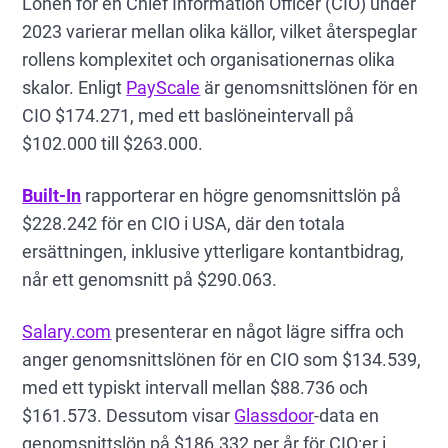
Lönen för en Chief Information Officer (CIO) under
2023 varierar mellan olika källor, vilket återspeglar
rollens komplexitet och organisationernas olika
skalor. Enligt
PayScale
är genomsnittslönen för en
CIO $174.271, med ett baslöneintervall på
$102.000 till $263.000.
Built-In
rapporterar en högre genomsnittslön på
$228.242 för en CIO i USA, där den totala
ersättningen, inklusive ytterligare kontantbidrag,
når ett genomsnitt på $290.063.
Salary.com
presenterar en något lägre siffra och
anger genomsnittslönen för en CIO som $134.539,
med ett typiskt intervall mellan $88.736 och
$161.573. Dessutom visar
Glassdoor
-data en
genomsnittslön på $186.332 per år för CIO:er i