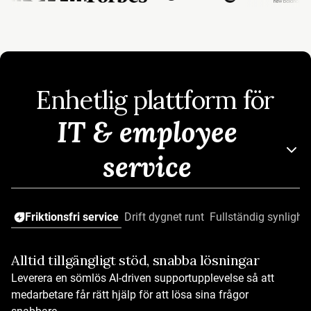
Enhetlig plattform för
IT & employee
service
Friktionsfri service
Drift dygnet runt
Fullständig synlighet
Alltid tillgängligt stöd, snabba lösningar
Lös med AI
Leverera en sömlös AI-driven supportupplevelse så att
AI som fungerar från dag ett
medarbetare får rätt hjälp för att lösa sina frågor
Färdiga AI‑agenter för olika branscher