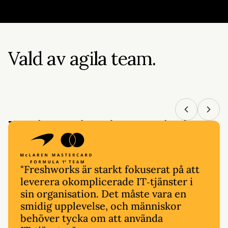
Snabba upp varje lösning
Snabba upp triagering och lösning med AI Copilot-stöd
Diagnosticera
Hitta grundorsaker snabbare
Vald av agila team.
Korrelera signaler och analysera mönster för att identi
Optimera
Förbättra tjänsten kontinuerligt
Identifiera flaskhalsar och följ trender för att fortsät
Verksamhet i stor skala.
"Freshworks är starkt fokuserat på att
leverera okomplicerade IT‑tjänster i
sin organisation. Det måste vara en
smidig upplevelse, och människor
behöver tycka om att använda