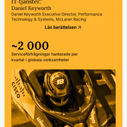
IT‑tjänster."
Daniel Keyworth
Daniel Keyworth Executive Director, Performance
Technology & Systems, McLaren Racing
Läs berättelsen
~2 000
Serviceförfrågningar hanterade per
kvartal i globala verksamheter