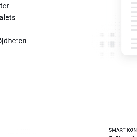
ter
alets
öjdheten
SMART KON