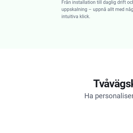
Från installation till daglig drift oc
uppskalning – uppnå allt med nå
intuitiva klick.
Tvåvägsk
Ha personaliser