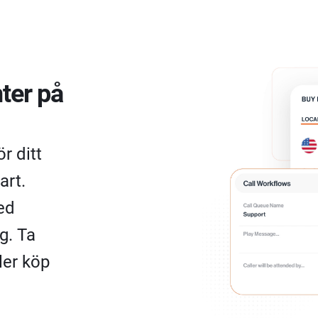
nter på
r ditt
art.
ed
g. Ta
ler köp