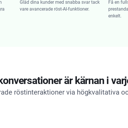
h
Gläd dina kunder med snabba svar tack
Få en full
gra
vare avancerade röst-AI-funktioner.
prestand
enkelt.
onversationer är kärnan i varje
ade röstinteraktioner via högkvalitativa o