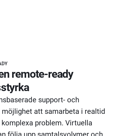
ADY
en remote-ready
sstyrka
nsbaserade support- och
 möjlighet att samarbeta i realtid
 komplexa problem. Virtuella
an följa upp samtalsvolymer och