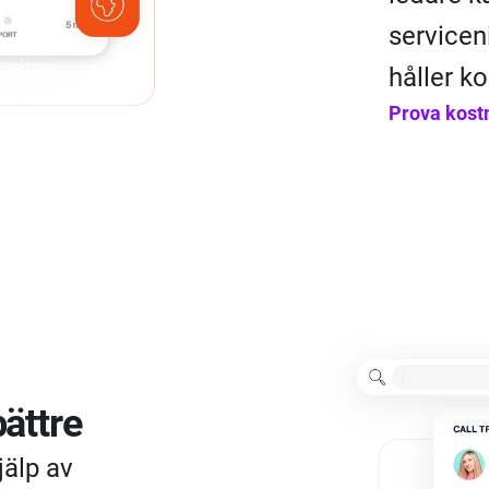
servicen
håller ko
Prova kostn
ättre
jälp av