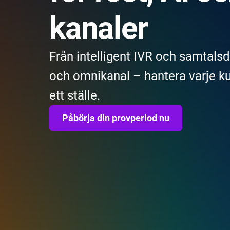
kanaler
Från intelligent IVR och samtalsdir
och omnikanal – hantera varje ku
ett ställe.
Påbörja din provperiod nu