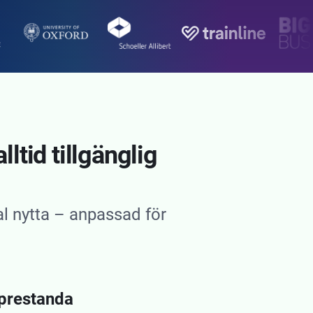
ltid tillgänglig
l nytta – anpassad för
 prestanda