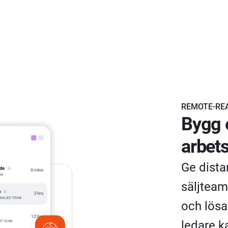
REMOTE-RE
Bygg 
arbet
Ge dista
säljteam
och lösa
ledare k