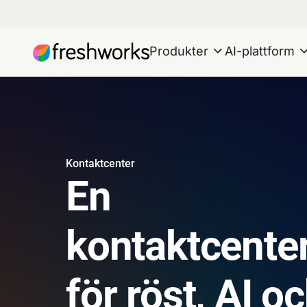
Produkter
AI-plattform
Kontaktcenter
En
kontaktcente
för röst, AI oc