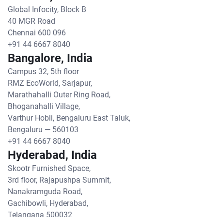
Global Infocity, Block B
40 MGR Road
Chennai 600 096
+91 44 6667 8040
Bangalore, India
Campus 32, 5th floor
RMZ EcoWorld, Sarjapur,
Marathahalli Outer Ring Road,
Bhoganahalli Village,
Varthur Hobli, Bengaluru East Taluk,
Bengaluru — 560103
+91 44 6667 8040
Hyderabad, India
Skootr Furnished Space,
3rd floor, Rajapushpa Summit,
Nanakramguda Road,
Gachibowli, Hyderabad,
Telangana 500032