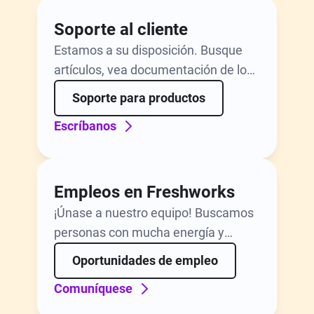
Soporte al cliente
Estamos a su disposición. Busque
artículos, vea documentación de los
productos o solicite ayuda de parte
Soporte para productos
de nuestro dedicado equipo de
Escríbanos
expertos en productos.
Empleos en Freshworks
¡Únase a nuestro equipo! Buscamos
personas con mucha energía y
motivación para cubrir puestos que
Oportunidades de empleo
abarcan desde ingeniería a
Comuníquese
marketing en más de doce sitios
alrededor del mundo.