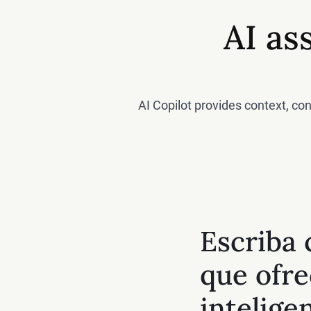
AI as
AI Copilot provides context, co
Escriba 
que ofre
inteligen