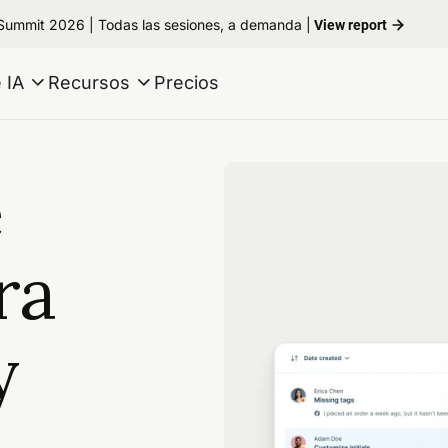
 Summit 2026 | Todas las sesiones, a demanda |
View report
 IA
Recursos
Precios
e
ra
y