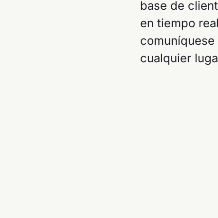
base de clien
en tiempo rea
comuníquese c
cualquier luga