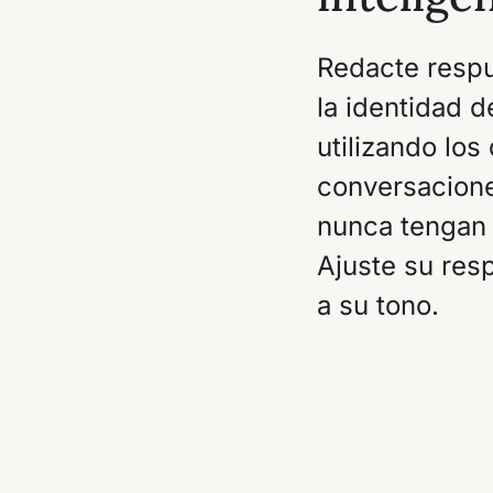
Redacte respu
la identidad d
utilizando los 
conversacione
nunca tengan
Ajuste su res
a su tono.