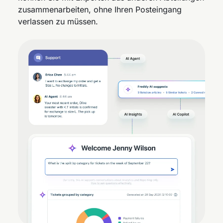
zusammenarbeiten, ohne Ihren Posteingang
Engpässe, überwachen Sie die Teamleistung und
verlassen zu müssen.
setzen Sie Analysen in Maßnahmen um.