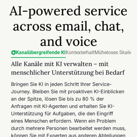
AI-powered service
across email, chat,
and voice
Kanalübergreifende KI
Kontexterhalt
Müheloses Skaliere
Alle Kanäle mit KI verwalten – mit
Kontext behalten, wenn Kunden den
Neue Kanäle mühelos öffnen und
menschlicher Unterstützung bei Bedarf
Kanal wechseln
skalieren
Bringen Sie KI in jeden Schritt Ihrer Service-
Behalten Sie den Kontext mithilfe von KI-
Aktivieren Sie neue Kanäle einfach und richten
Journey. Bleiben Sie mit proaktiven KI-Einblicken
Zusammenfassungen und Interaktionsverläufen,
Sie kanalspezifische KI-Agenten, SLA und
an der Spitze, lösen Sie bis zu 80 % der
damit Kunden sich nie wiederholen müssen.
Automatisierungen mit herausragender Flexibilität
Anfragen mit KI-Agenten und erhalten Sie KI-
Erhalten Sie zusätzliche Einblicke aus
ein. Legen Sie Regeln fest, die Anfragen neu
Unterstützung für Aufgaben, die den Eingriff
Abrechnungs-, CRM- und Analyse-Apps, um bei
zuweisen, automatisch antworten und eskalieren.
eines Menschen erfordern. Wenn ein Problem
der Problemlösung auf das vollständige
Verfolgen Sie wichtige Kennzahlen wie CSAT,
durch mehrere Personen bearbeitet werden muss,
Kundenprofil zuzugreifen.
Lösungen bei Erstkontakt und
können Sie mit Experten aus anderen Abteilungen
Konversationstrends nach Kanal. Erkennen Sie