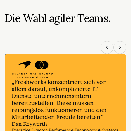
Diagnostizieren
Ursachen schneller ermitteln
Die Wahl agiler Teams.
Stellen Sie Zusammenhänge zwischen Daten her, analys
Optimieren
Service kontinuierlich verbessern
Ermitteln Sie Engpässe und verfolgen Sie Trends, um b
Einfach skalierbar.
„Freshworks konzentriert sich vor
allem darauf, unkomplizierte IT-
Dienste unternehmensintern
bereitzustellen. Diese müssen
reibungslos funktionieren und den
Mitarbeitenden Freude bereiten.“
Dan Keyworth
Executive Director, Performance Technology & Systems,