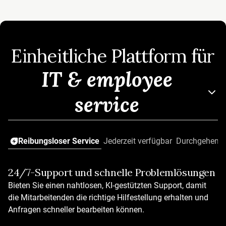
Einheitliche Plattform für
IT & employee
service
Reibungsloser Service
Jederzeit verfügbar
Durchgehende
24/7-Support und schnelle Problemlösungen
KI, die von Anfang an funktioniert
Bieten Sie einen nahtlosen, KI-gestützten Support, damit
Sofort einsatzbereite, branchenübergreifende KI-Agenten
die Mitarbeitenden die richtige Hilfestellung erhalten und
Über 50 vordefinierte Workflows und Automatisierungen
Anfragen schneller bearbeiten können.
Selbstlernende KI-Agenten