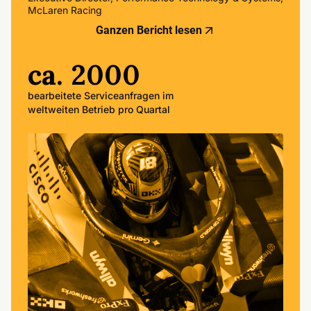
McLaren Racing
Ganzen Bericht lesen
ca. 2000
bearbeitete Serviceanfragen im
weltweiten Betrieb pro Quartal