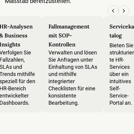
Maßstab bereitzustellen.
HR-Analysen
Fallmanagement
Serviceka
& Business
mit SOP-
talog
Insights
Kontrollen
Bieten Sie
Verfolgen Sie
Verwalten und lösen
strukturier
Fallzahlen,
Sie Anfragen unter
te HR-
SLAs und
Einhaltung von SLAs
Services
Trends mithilfe
und mithilfe
über ein
speziell für den
integrierter
intuitives
HR-Bereich
Checklisten für eine
Self-
entwickelter
konsistente
Service-
Dashboards.
Bearbeitung.
Portal an.