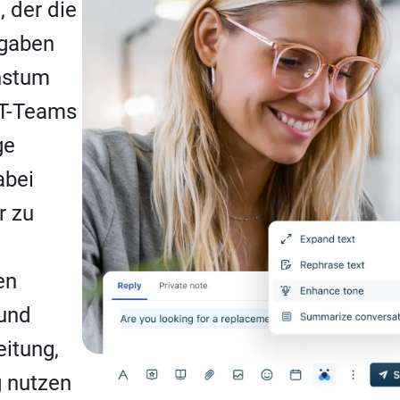
 der die
fgaben
chstum
IT-Teams
ge
abei
r zu
en
 und
itung,
g nutzen