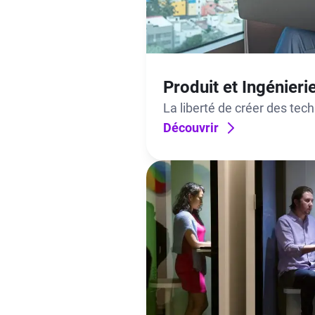
Produit et Ingénieri
La liberté de créer des tec
donne. Le soutien pour les 
Découvrir