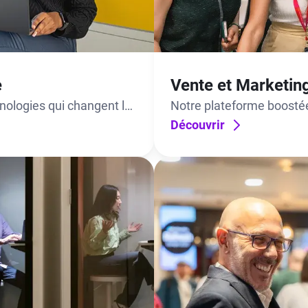
e
Vente et Marketin
hnologies qui changent la
Notre plateforme boostée 
concrétiser.
offrir des expériences exc
Découvrir
un vrai plaisir à commerci