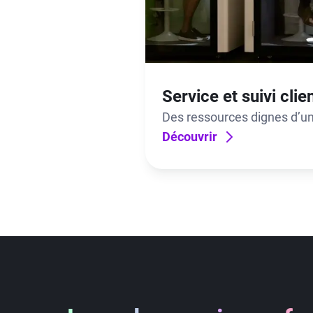
Service et suivi clie
Des ressources dignes d’un
impact qui, lui, n’a rien de 
Découvrir