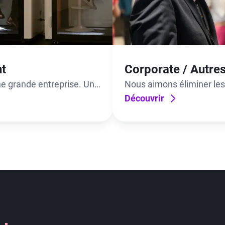
nt
Corporate / Autre
e grande entreprise. Un
Nous aimons éliminer les
classique.
quotidien. Le vôtre compr
Découvrir