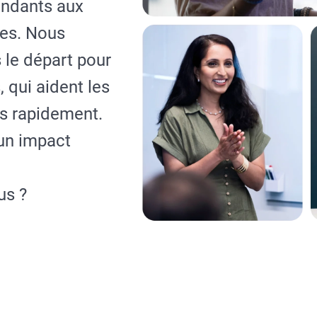
endants aux
les. Nous
 le départ pour
, qui aident les
ts rapidement.
 un impact
us ?