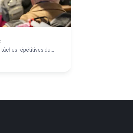
s
 tâches répétitives du
is.