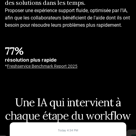
des solutions dans les temps.
Une IA opérationnelle tout de suite
Agents IA prêts à l'emploi, quelque soit votre secteur
Proposer une expérience support fluide, optimisée par l'IA,
Plus de 50 workflows et automatisations prédéfinis
afin que les collaborateurs bénéficient de l'aide dont ils ont
Agents d'IA à auto-apprentissage
besoin pour résoudre leurs problèmes plus rapidement.
Jusqu'à 80 %
77%
taux de résolution
résolution plus rapide
Answer questions, execute actions, and provide support
*
Freshservice Benchmark Report 2025
around the clock.
*
Customer Service Benchmark Report
Une IA qui intervient à
chaque étape du workflow
Slide 1 of 4: Déployez une assistance informatique fluide 