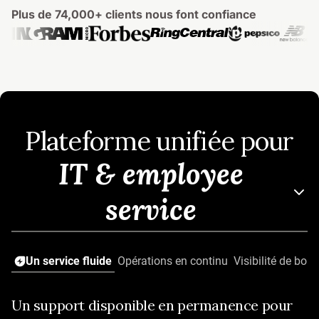
Plus de 74,000+ clients nous font confiance
Plateforme unifiée pour
IT & employee
service
Un service fluide
Opérations en continu
Visibilité de bout
Un support disponible en permanence pour
Résolvez les problèmes grâce à l'IA