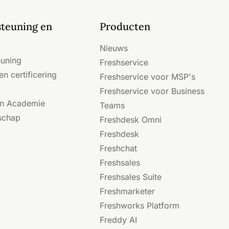
teuning en
Producten
Nieuws
euning
Freshservice
en certificering
Freshservice voor MSP's
Freshservice voor Business
en Academie
Teams
schap
Freshdesk Omni
Freshdesk
Freshchat
Freshsales
Freshsales Suite
Freshmarketer
Freshworks Platform
Freddy AI