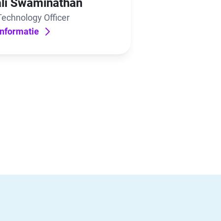
li Swaminathan
Technology Officer
nformatie