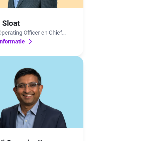
 Sloat
Operating Officer en Chief
al Officer
nformatie