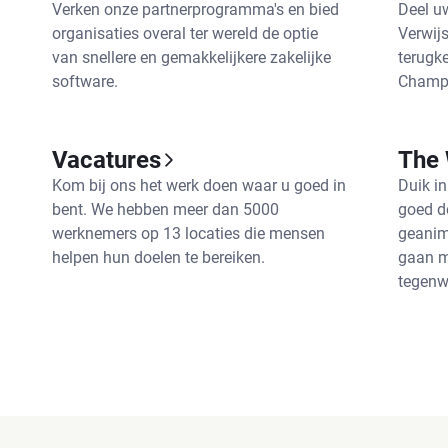
Verken onze partnerprogramma's en bied
Deel u
organisaties overal ter wereld de optie
Verwij
van snellere en gemakkelijkere zakelijke
terugk
software.
Champio
Vacatures
The
Kom bij ons het werk doen waar u goed in
Duik in
bent. We hebben meer dan 5000
goed d
werknemers op 13 locaties die mensen
geanim
helpen hun doelen te bereiken.
gaan m
tegenw