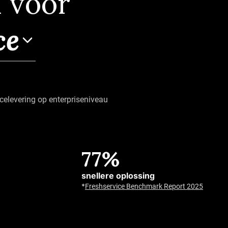
 voor
ce
celevering op enterpriseniveau
Tot 80%
77%
oplossingspercentages
Answer questions, execute
snellere oplossing
actions, and provide support
*
Freshservice Benchmark Report 2025
around the clock.
*
Customer Service Benchmark Report