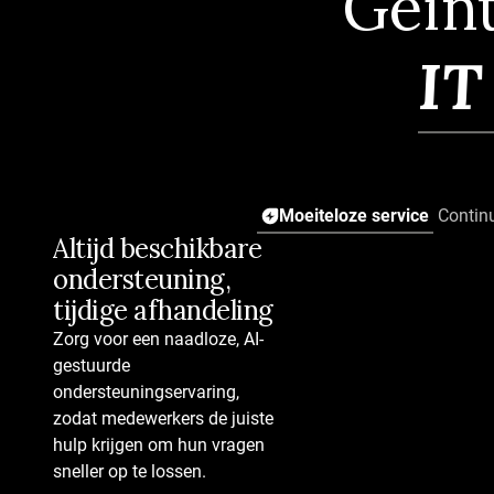
Geïn
IT
Moeiteloze service
Continu
Altijd beschikbare
Handel tickets af
ondersteuning,
met AI
tijdige afhandeling
AI die vanaf dag één werkt
Direct inzetbare AI-agents
Zorg voor een naadloze, AI-
voor alle sectoren
gestuurde
50+ vooraf geconfigureerde
ondersteuningservaring,
workflows en
zodat medewerkers de juiste
automatiseringen
hulp krijgen om hun vragen
Zelflerende AI-agents
sneller op te lossen.