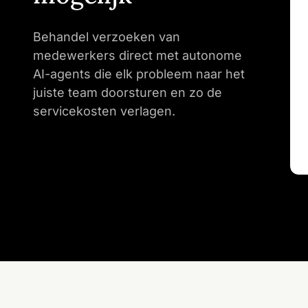
Behandel verzoeken van
medewerkers direct met autonome
AI-agents die elk probleem naar het
juiste team doorsturen en zo de
servicekosten verlagen.
Versnellen
Handel elk probleem sneller af
Versnel de triage en probleemoplossing met AI Cop
Diagnose stellen
Ontdek onderliggende oorzaken sneller
Correleer signalen en analyseer patronen om onde
Optimaliseren
Verbeter continu de service
Breng knelpunten in kaart en volg trends om de af