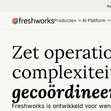
Re
Producten
AI Platform
Zet operati
complexitei
gecoördinee
Freshworks is ontwikkeld voor we