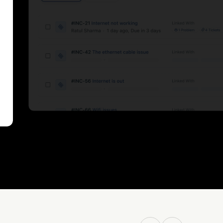
 de medewerkers is geïntegreerd.
e beperken en de betrouwbaarheid te verbeteren.
s voortdurend te verbeteren.