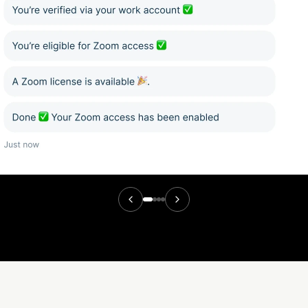
ilot-ondersteuning die rechtstreeks in de workflows van
rliggende oorzaken te vinden, terugkerende problemen t
handelingssnelheid, de werklast en de algehele prestatie