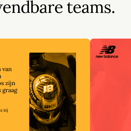
endbare teams.
haal.
n van
n
s zijn
 graag
 bij