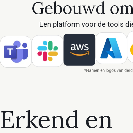
Gebouwd om
Een platform voor de tools di
Amazon Web Services
*
Namen en logo's van derde
Erkend en