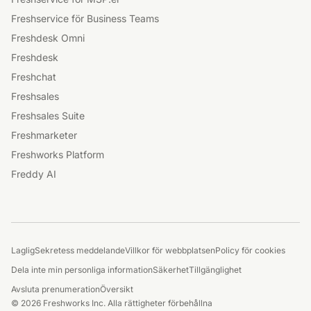
Freshservice för Business Teams
Freshdesk Omni
Freshdesk
Freshchat
Freshsales
Freshsales Suite
Freshmarketer
Freshworks Platform
Freddy AI
Laglig
Sekretess meddelande
Villkor för webbplatsen
Policy för cookies
Dela inte min personliga information
Säkerhet
Tillgänglighet
Avsluta prenumeration
Översikt
© 2026 Freshworks Inc. Alla rättigheter förbehållna