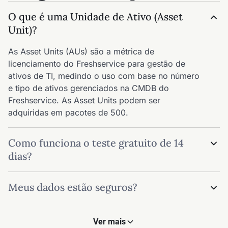
O que é uma Unidade de Ativo (Asset
Unit)?
As Asset Units (AUs) são a métrica de
licenciamento do Freshservice para gestão de
ativos de TI, medindo o uso com base no número
e tipo de ativos gerenciados na CMDB do
Freshservice. As Asset Units podem ser
adquiridas em pacotes de 500.
Como funciona o teste gratuito de 14
dias?
Após o cadastro, você terá acesso gratuito e
Meus dados estão seguros?
irrestrito a todos os recursos disponíveis no
Freshservice por 14 dias. Após esse período,
Levamos a segurança a sério. Nossos servidores
você poderá fazer upgrade para um plano
estão hospedados em um data center de classe
Ver mais
adequado.