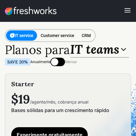
IT service
Customer service
CRM
IT teams
Planos para
SAVE 20%
Anualmente
Mensal
Starter
$19
/agente/mês, cobrança anual
Bases sólidas para um crescimento rápido
Experimente gratuitamente