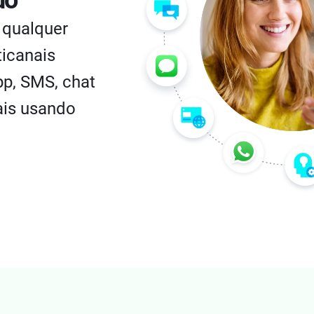
do
 qualquer
ticanais
pp, SMS, chat
ais usando