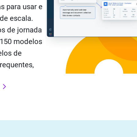
s para usar e
de escala.
os de jornada
e 150 modelos
elos de
requentes,