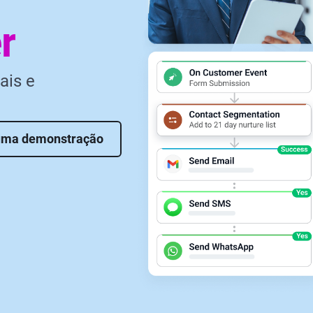
r
ais e
uma demonstração