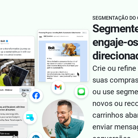
SEGMENTAÇÃO DO 
Segmente
engaje-o
direciona
Crie ou refin
suas compras
ou use segmen
novos ou reco
carrinhos ab
enviar mensa