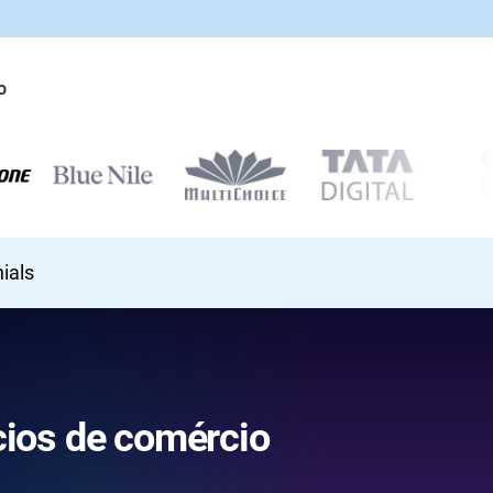
o
ials
cios de comércio