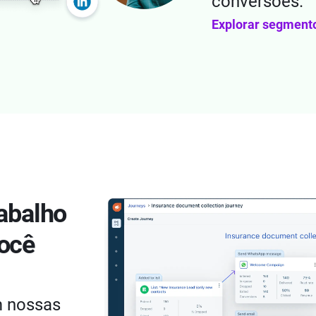
conversões.
Explorar segmento
rabalho
você
m nossas