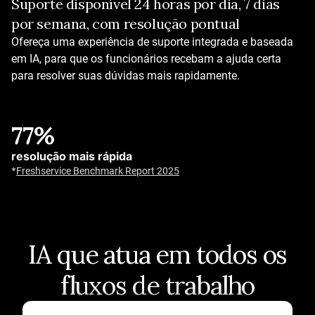
Suporte disponível 24 horas por dia, 7 dias
Resolva com IA
por semana, com resolução pontual
IA que funciona desde o primeiro dia
Agentes de IA prontos para uso em diversos setores
Ofereça uma experiência de suporte integrada e baseada
Mais de 50 fluxos de trabalho e automações pré-
em IA, para que os funcionários recebam a ajuda certa
configurados
para resolver suas dúvidas mais rapidamente.
Agentes de IA com autoaprendizagem
77%
Até 80%
resolução mais rápida
taxas de resolução
*
Freshservice Benchmark Report 2025
Answer questions, execute actions, and provide support
around the clock.
*
Customer Service Benchmark Report
IA que atua em todos os
fluxos de trabalho
Slide 1 of 4: Suporte contínuo 24 horas por dia, 7 dias p