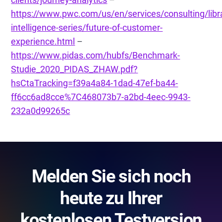
https://www.pwc.com/us/en/services/consulting/lib
intelligence-series/future-of-customer-
experience.html
–
https://www.pidas.com/hubfs/Benchmark-
Studie_2020_PIDAS_ZHAW.pdf?
hsCtaTracking=f39a4a84-1dad-47ef-ba44-
ff6cc6ad8cce%7C468073b7-a2bd-4eec-9943-
232a0d99265c
Melden Sie sich noch
heute zu Ihrer
kostenlosen Testversion