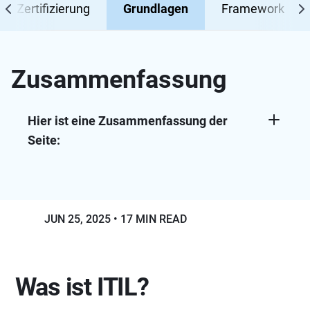
Zertifizierung
Grundlagen
Framework
Zusammenfassung
Hier ist eine Zusammenfassung der
Seite:
ITIL v3 strukturiert IT-Servicemanagement
um fünf Lifecycle-Phasen. Diese sind
Servicestrategie, Servicedesign,
Servicetransition, Serviceoperation und
JUN 25, 2025
17 MIN READ
kontinuierliche Serviceverbesserung.
Zu den wichtigsten Leitprinzipien gehören
die Fokussierung auf Wert, Design für
Was ist ITIL?
Erlebnis, Anfangen dort, wo man ist,
holistisches Arbeiten, iterativer Fortschritt,