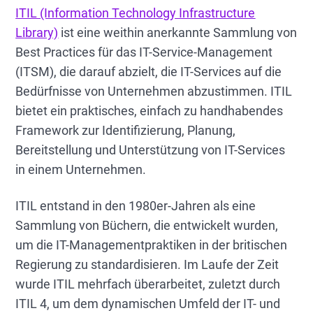
ITIL (Information Technology Infrastructure
direkte Beobachtung, Transparenz,
Zusammenarbeit und Einfachheit.
Library)
ist eine weithin anerkannte Sammlung von
Best Practices für das IT-Service-Management
Organisationen, die ITIL v3
(ITSM), die darauf abzielt, die IT-Services auf die
implementieren, erfahren verbesserte
Bedürfnisse von Unternehmen abzustimmen. ITIL
Servicequalität, reduzierte Ausfallzeiten,
bietet ein praktisches, einfach zu handhabendes
bessere Geschäftsausrichtung und
Framework zur Identifizierung, Planung,
erhöhte Benutzerzufriedenheit. Lesen Sie
den vollständigen Leitfaden, um
Bereitstellung und Unterstützung von IT-Services
detaillierte ITIL v3-Prozesse zu erkunden
in einem Unternehmen.
und Implementierungsstrategien mit
modernen ITSM-Tools zu erlernen.
ITIL entstand in den 1980er-Jahren als eine
Sammlung von Büchern, die entwickelt wurden,
um die IT-Managementpraktiken in der britischen
Regierung zu standardisieren. Im Laufe der Zeit
wurde ITIL mehrfach überarbeitet, zuletzt durch
ITIL 4, um dem dynamischen Umfeld der IT- und