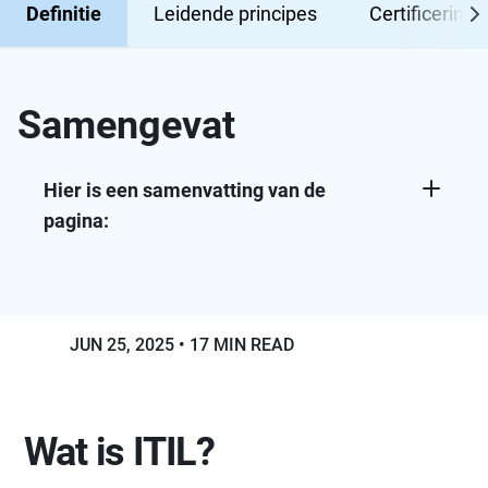
Definitie
Leidende principes
Certificering
Samengevat
Hier is een samenvatting van de
pagina:
ITIL v3 structureert IT-servicebeheer rond
vijf levenscyclusfasen. Dit zijn
servicestrategie, serviceontwerp,
servicetransitie, servicebedrijf en continue
JUN 25, 2025
17 MIN READ
serviceverbetering.
Belangrijkste richtlijnen zijn het focus op
waarde, ontwerp voor gebruikerservaring,
Wat is ITIL?
beginnen waar je bent, holistisch werken,
iteratieve voortgang, rechtstreekse