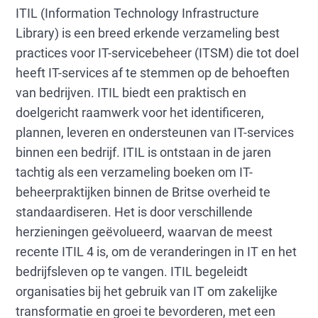
ITIL (Information Technology Infrastructure
observatie, transparantie, samenwerking
en eenvoud handhaven.
Library) is een breed erkende verzameling best
practices voor IT-servicebeheer (ITSM) die tot doel
Organisaties die ITIL v3 implementeren
heeft IT-services af te stemmen op de behoeften
ervaren verbeterde servicekwaliteit,
van bedrijven. ITIL biedt een praktisch en
verminderde downtime, betere
doelgericht raamwerk voor het identificeren,
bedrijfsafstemming en verhoogde
plannen, leveren en ondersteunen van IT-services
gebruikerstevredenheid.
binnen een bedrijf. ITIL is ontstaan in de jaren
Lees de volledige gids om gedetailleerde ITIL
tachtig als een verzameling boeken om IT-
v3-processen te verkennen en
beheerpraktijken binnen de Britse overheid te
implementatiestrategieën met moderne
standaardiseren. Het is door verschillende
ITSM-tools te leren.
herzieningen geëvolueerd, waarvan de meest
recente ITIL 4 is, om de veranderingen in IT en het
bedrijfsleven op te vangen. ITIL begeleidt
organisaties bij het gebruik van IT om zakelijke
transformatie en groei te bevorderen, met een