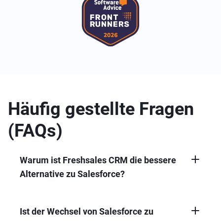
Häufig gestellte Fragen
(FAQs)
Warum ist Freshsales CRM die bessere
Alternative zu Salesforce?
Freshsales ist ein modernes, KI-gestütztes
CRM-System und die beste Salesforce-
Alternative, um Ihre Konversionsrate zu
Ist der Wechsel von Salesforce zu