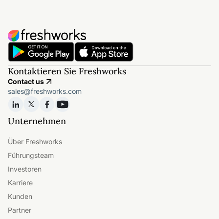
process efficiently. The highest plan,
Enterprise is priced at $59/user/month and
offers the full feature set of Freshsales. In
comparison, Salesforce starts at a high price
of $24/user/month, and its highest plan is
priced higher than $500.
Kontaktieren Sie Freshworks
Contact us
sales@freshworks.com
Unternehmen
Über Freshworks
Führungsteam
Investoren
Karriere
Kunden
Partner