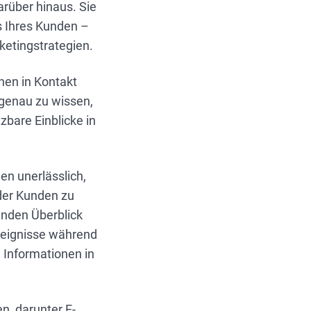
arüber hinaus. Sie
s Ihres Kunden –
ketingstrategien.
nen in Kontakt
, genau zu wissen,
zbare Einblicke in
en unerlässlich,
 der Kunden zu
enden Überblick
Ereignisse während
 Informationen in
en, darunter E-