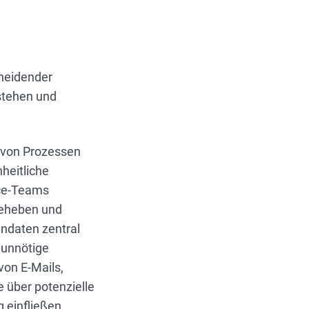
cheidender
stehen und
g von Prozessen
heitliche
ice-Teams
beheben und
endaten zentral
 unnötige
on E-Mails,
 über potenzielle
 einfließen