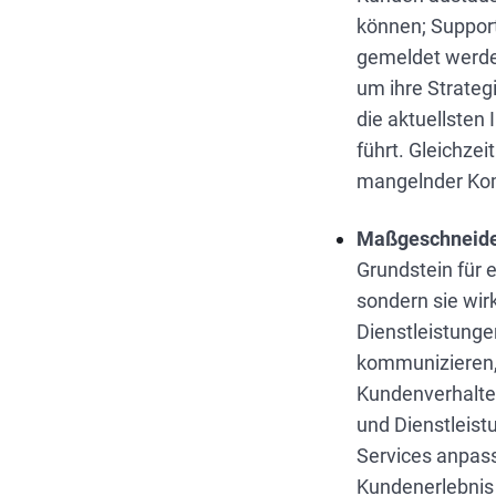
können; Support
gemeldet werde
um ihre Strateg
die aktuellsten
führt. Gleichze
mangelnder Kom
Maßgeschneider
Grundstein für e
sondern sie wirk
Dienstleistung
kommunizieren,
Kundenverhalten
und Dienstleist
Services anpass
Kundenerlebnis