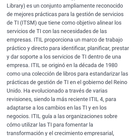
forma iterativa, observar directamente, ser
Library) es un conjunto ampliamente reconocido
transparente, colaborar y mantener las
de mejores prácticas para la gestión de servicios
cosas sencillas.
de TI (ITSM) que tiene como objetivo alinear los
servicios de TI con las necesidades de las
Las organizaciones que implementan ITIL
empresas. ITIL proporciona un marco de trabajo
v3 experimentan una mejora en la calidad
práctico y directo para identificar, planificar, prestar
del servicio, menor tiempo de inactividad,
mejor alineación con el negocio y mayor
y dar soporte a los servicios de TI dentro de una
satisfacción de los usuarios. Lee la guía
empresa. ITIL se originó en la década de 1980
completa para explorar los procesos
como una colección de libros para estandarizar las
detallados de ITIL v3 y conocer
prácticas de gestión de TI en el gobierno del Reino
estrategias de implementación con
Unido. Ha evolucionado a través de varias
herramientas modernas de ITSM.
revisiones, siendo la más reciente ITIL 4, para
adaptarse a los cambios en las TI y en los
negocios. ITIL guía a las organizaciones sobre
cómo utilizar las TI para fomentar la
transformación y el crecimiento empresarial,