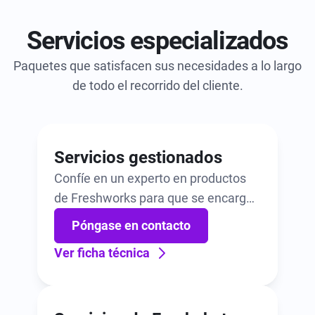
Servicios especializados
Paquetes que satisfacen sus necesidades a lo largo
de todo el recorrido del cliente.
Servicios gestionados
Confíe en un experto en productos
de Freshworks para que se encargue
de la administración de su sistema.
Póngase en contacto
Incluye un lote mensual de horas
Ver ficha técnica
para la configuración, el intercambio
de prácticas recomendadas, la
formación y mucho más.