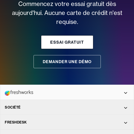
Commencez votre essai gratuit dès
aujourd'hui. Aucune carte de crédit n'est
requise.
ESSAI GRATUIT
DEMANDER UNE DÉMO
SOCIÉTÉ
Freshdesk Omni
À propos
FRESHDESK
Freshdesk