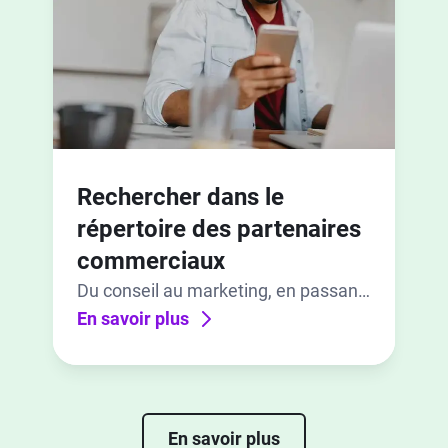
Rechercher dans le
répertoire des partenaires
commerciaux
Du conseil au marketing, en passant
par le développement et la mise en
En savoir plus
œuvre d’applications, trouvez le
partenaire qui vous convient.
En savoir plus