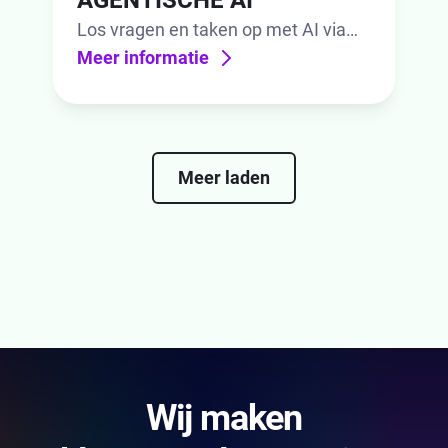
AGENTISCHE AI
Los vragen en taken op met AI via
elk kanaal. Gebruik kant-en-klare AI-
Meer informatie
agents of maak in enkele minuten
een aangepaste agent.
Meer laden
Wij maken