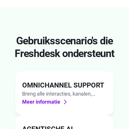
Gebruiksscenario's die
Freshdesk ondersteunt
OMNICHANNEL SUPPORT
Breng alle interacties, kanalen,
context en AI samen op één plek.
Meer informatie