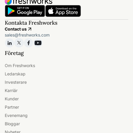
Kontakta Freshworks
Contact us
sales@freshworks.com
Företag
Om Freshworks
Ledarskap
Investerare
Karriär
Kunder
Partner
Evenemang
Bloggar
Nyheter