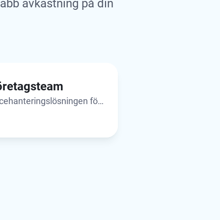
abb avkastning på din
företagsteam
cehanteringslösningen för