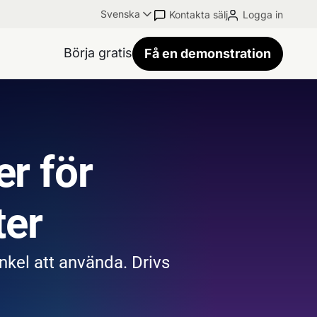
Svenska
Kontakta sälj
Logga in
Börja gratis
Få en demonstration
r för
ter
kel att använda. Drivs