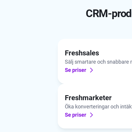
CRM-produ
Freshsales
Sälj smartare och snabbare 
CRM-system
Se priser
Freshmarketer
Öka konverteringar och intä
automatisering av marknads
Se priser