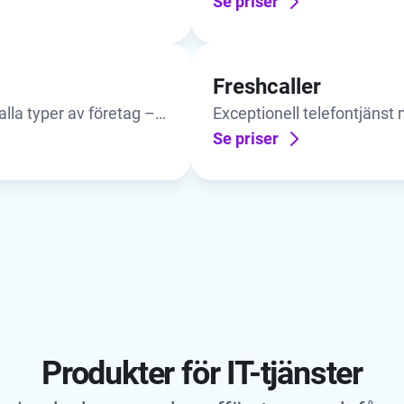
om stöds av AI
självbetjäning och rapporte
Se priser
Freshcaller
lla typer av företag –
Exceptionell telefontjänst me
lösning för kontaktcenter.
Se priser
Produkter för IT-tjänster