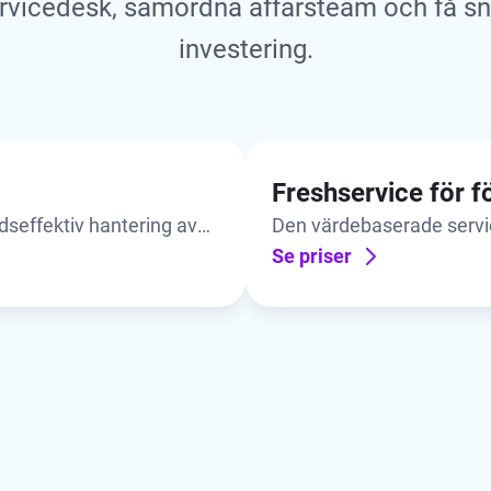
ervicedesk, samordna affärsteam och få sn
investering.
Freshservice för 
dseffektiv hantering av
Den värdebaserade servi
alla avdelningar.
Se priser