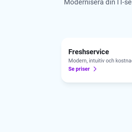
Modernisera din IT-s
Freshservice
Modern, intuitiv och kostna
IT-tjänster
Se priser