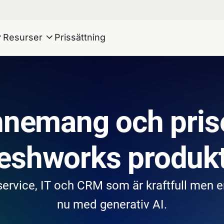
Resurser
Prissättning
nemang och prise
eshworks produk
ervice, IT och CRM som är kraftfull men en
nu med generativ AI.