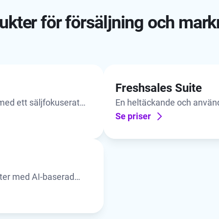
kter för försäljning och mark
Freshsales Suite
med ett säljfokuserat
En heltäckande och använd
lösning för kundservice – 
Se priser
kter med AI-baserad
föring