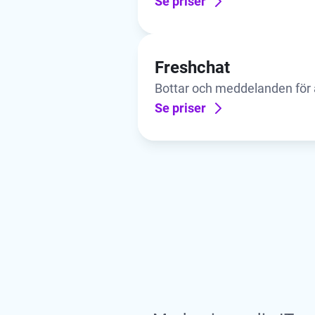
program för kundservice – s
Se priser
Freshchat
Bottar och meddelanden för a
små, medelstora och stora.
Se priser