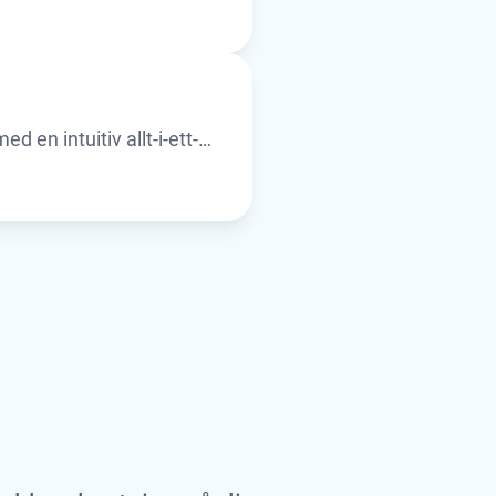
ring.
d en intuitiv allt-i-ett-