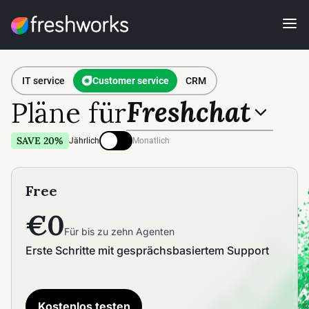
IT service
Customer service
CRM
Freshchat
Pläne für
SAVE 20%
Jährlich
Monatlich
Free
€0
Für bis zu zehn Agenten
Erste Schritte mit gesprächsbasiertem Support
Kostenlos testen