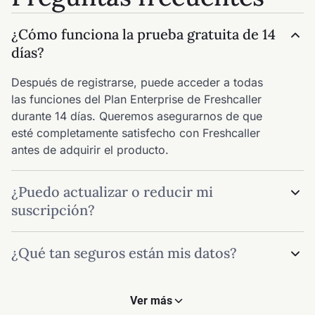
¿Cómo funciona la prueba gratuita de 14
días?
Después de registrarse, puede acceder a todas
las funciones del Plan Enterprise de Freshcaller
durante 14 días. Queremos asegurarnos de que
esté completamente satisfecho con Freshcaller
antes de adquirir el producto.
¿Puedo actualizar o reducir mi
suscripción?
Sí, puede elegir actualizar su suscripción al
¿Qué tan seguros están mis datos?
instante. Si desea reducir o cancelar su
suscripción, puede hacerlo al final de su período.
Nos tomamos la seguridad muy en serio y
Haga clic en 'Planes y Facturación' en su cuenta
nuestros servidores están alojados en un centro
Ver más
de Freshcaller para cambiar los detaljer de su