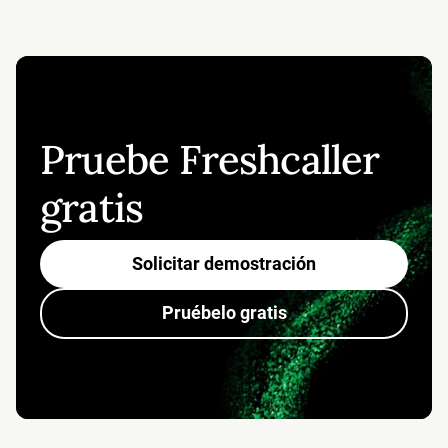
de datos de clase mundial, protegido por
suscripción.
cerraduras biométricas y vigilancia las 24 horas.
Nos aseguramos de que nuestra aplicación esté
siempre actualizada con los últimos parches de
seguridad.
Pruebe Freshcaller
gratis
Solicitar demostración
Pruébelo gratis