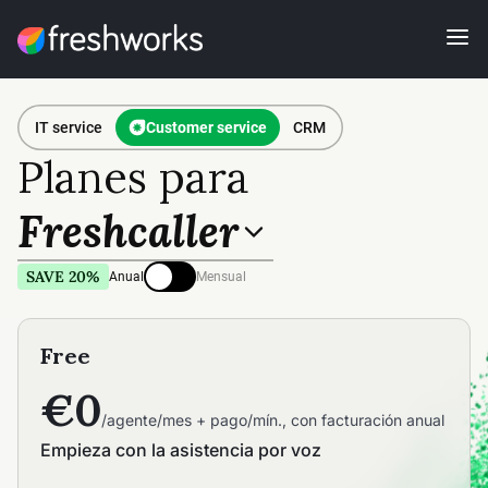
IT service
Customer service
CRM
Planes para
Freshcaller
SAVE 20%
Anual
Mensual
Free
€0
/agente/mes + pago/mín., con facturación anual
Empieza con la asistencia por voz