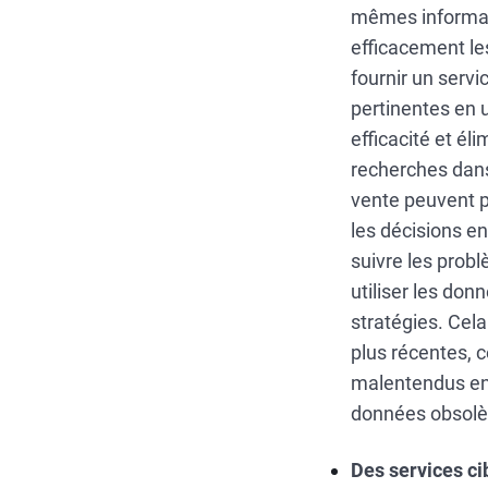
mêmes informati
efficacement les
fournir un serv
pertinentes en u
efficacité et él
recherches dans
vente peuvent pa
les décisions e
suivre les probl
utiliser les do
stratégies. Cel
plus récentes, c
malentendus en
données obsolè
Des services ci