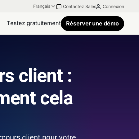
Français
Contactez Sales
Connexion
Testez gratuitement
Réserver une démo
s client :
ment cela
cours client pour votre