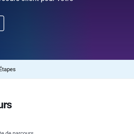
Étapes
urs
te de parcours