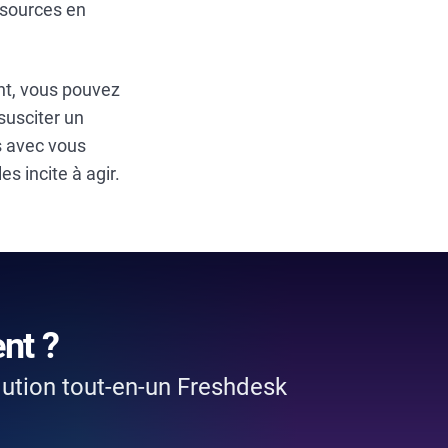
essources en
nt, vous pouvez
susciter un
s avec vous
es incite à agir.
nt ?
lution tout-en-un Freshdesk