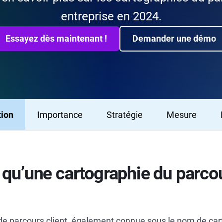
entreprise en 2024.
Essayez dès maintenant !
Demander une démo
tion
Importance
Stratégie
Mesure
 qu’une cartographie du parco
de parcours client, également connue sous le nom de car