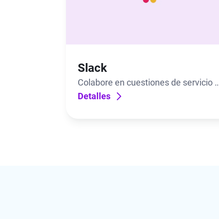
Slack
Colabore en cuestiones de servicio a
cliente vía Slack, sin cambiar de
Detalles
pantalla.