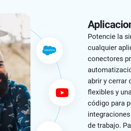
Aplicacio
Potencie la s
cualquier apl
conectores p
automatizacio
abrir y cerrar 
flexibles y un
código para p
integraciones
de trabajo. P