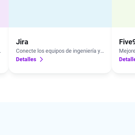
Jira
Five
l
Conecte los equipos de ingeniería y
Mejore
soporte con una vista conjunta de
Detalles
client
Detall
360 grados de los tickets y los
de Fiv
problemas.