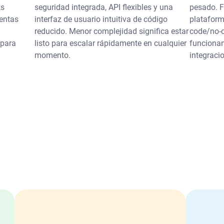
ks
seguridad integrada, API flexibles y una
pesado. F
entas
interfaz de usuario intuitiva de código
plataform
reducido. Menor complejidad significa estar
code/no-c
 para
listo para escalar rápidamente en cualquier
funcionan
momento.
integraci