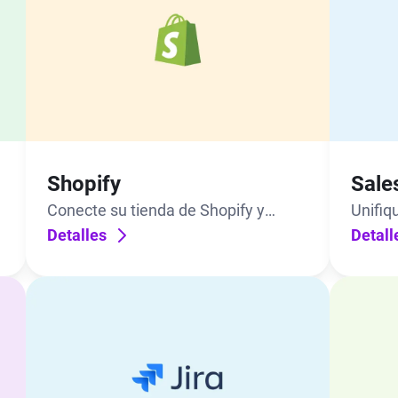
Shopify
Sale
Conecte su tienda de Shopify y
Unifiq
comuníquese con los clientes desde
Detalles
client
Detall
distintos canales.
menos 
herram