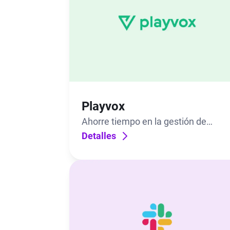
Playvox
Ahorre tiempo en la gestión de
equipos con Playvox integrado a su
Detalles
espacio de trabajo.