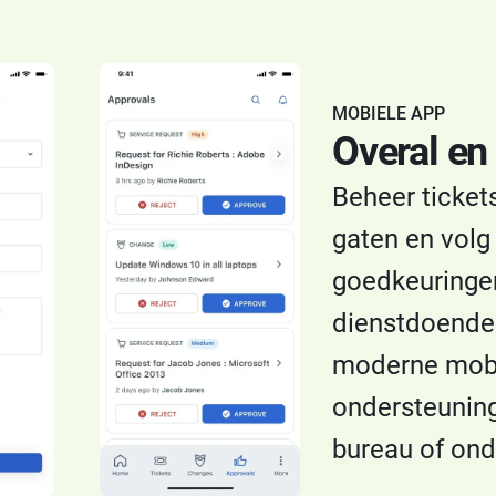
MOBIELE APP
Overal en
Beheer ticket
gaten en volg
goedkeuringen
dienstdoende
moderne mobi
ondersteuning
bureau of on