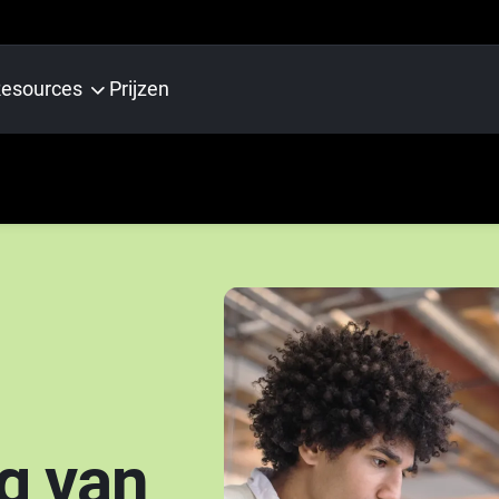
esources
Prijzen
g van