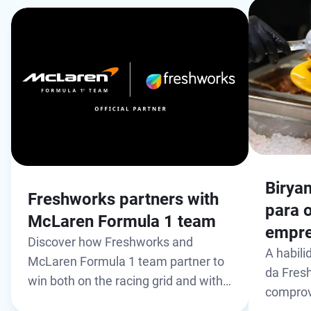
Birya
Freshworks partners with
para 
McLaren Formula 1 team
empre
Discover how Freshworks and
A habil
McLaren Formula 1 team partner to
da Fresh
win both on the racing grid and with
comprov
customers. Learn how a shared