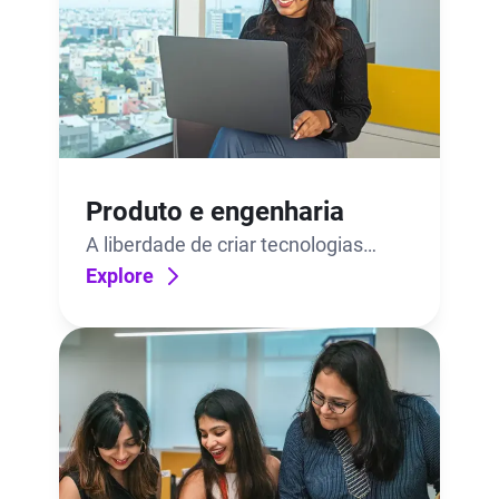
Produto e engenharia
A liberdade de criar tecnologias
revolucionárias. O suporte apoio
Explore
para dar vida a elas.