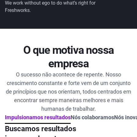
We work without ego to do what’s right for
Freshworks.
O que motiva nossa
empresa
O sucesso não acontece de repente. Nosso
crescimento constante e forte vem de um conjunto
de princípios que nos orientam, todos centrados em
encontrar sempre maneiras melhores e mais
humanas de trabalhar.
Impulsionamos resultados
Nós colaboramos
Nós ino
Buscamos resultados