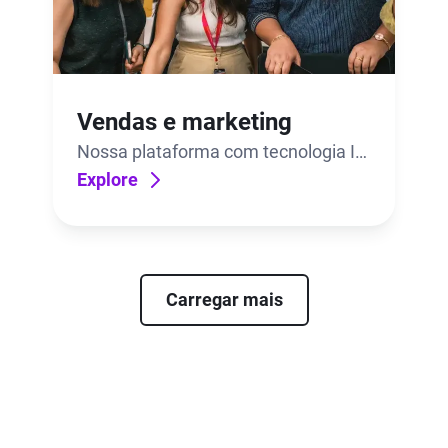
Vendas e marketing
Nossa plataforma com tecnologia IA
ajuda os clientes a entregar
Explore
satisfação. Além de ser incrível
vender.
Carregar mais