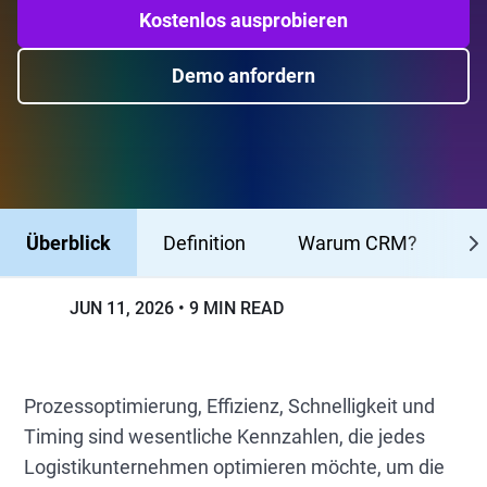
Kostenlos ausprobieren
Demo anfordern
Überblick
Definition
Warum CRM?
W
JUN 11, 2026
9 MIN READ
Prozessoptimierung, Effizienz, Schnelligkeit und
Timing sind wesentliche Kennzahlen, die jedes
Logistikunternehmen optimieren möchte, um die