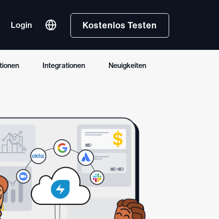
Login
Kostenlos Testen
tionen
Integrationen
Neuigkeiten
nglish
rançais
spañol (España)
ortuguês (Brasil)
한국어
hai
ürkçe