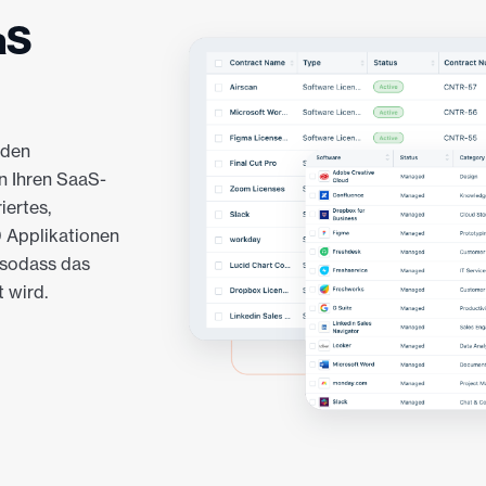
aS
nden
n Ihren SaaS-
iertes,
 Applikationen
 sodass das
t wird.