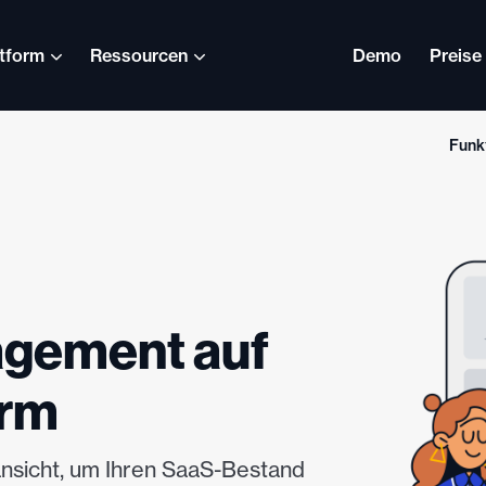
ttform
Ressourcen
Demo
Preise
Funk
E
Deutsch
Nederlands
F
Svenska
E
Español (América
P
Latina)
gement auf
日本語
irm
Italiano
T
Polski
T
nsicht, um Ihren SaaS-Bestand