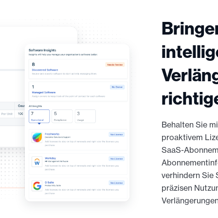
Bringen
intelli
Verlän
richti
Behalten Sie m
proaktivem Liz
SaaS-Abonnemen
Abonnementinfo
verhindern Sie
präzisen Nutzu
Verlängerungen