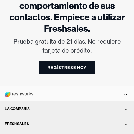
comportamiento de sus
contactos. Empiece a utilizar
Freshsales.
Prueba gratuita de 21 días. No requiere
tarjeta de crédito.
REGÍSTRESE HOY
LA COMPAÑÍA
Freshdesk Omni
Acerca de
FRESHSALES
Freshdesk