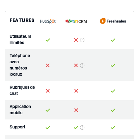
FEATURES
Utilisateurs
illimités
jusqu'à 3 utilisateurs seulement
Téléphone
avec
numéros
Intégrations téléphoniques uniquement
locaux
Rubriques de
chat
Application
mobile
Support
Support en ligne par e-mail