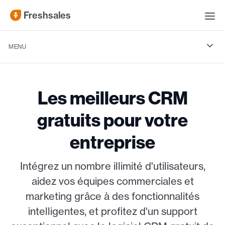
Freshsales
MENU
Freshsales
Les meilleurs CRM
Pourquoi choisir le logiciel CRM gratuit de Freshsales ?
gratuits pour votre
Quelles sont les fonctionnalités de notre logiciel CRM gratuit ?
entreprise
Optimisez votre gestion de la clientèle avec Freshsales
Intégrez un nombre illimité d'utilisateurs,
Comparer les logiciels CRM gratuits
aidez vos équipes commerciales et
marketing grâce à des fonctionnalités
intelligentes, et profitez d'un support