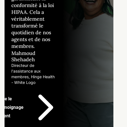
conformité à la loi
HIPAA. Cela a
véritablement
transformé le
Li
quotidien de nos
té
agents et de nos
membres.
cl
Mahmoud
Shehadeh
Directeur de
l'assistance aux
membres, Hinge Health
- White Logo
Lire le
témoignage
client