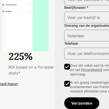
Bedrijfsnaam
Omvang van de organisatie
Telefoon
225%
Door dit vakje aan te v
ROI based on a Forrester
en het
van
Privacybeleid
study*
aanvraag.
Ik wil graag marketingbe
mark Report
.
evenementen van Freshw
moment afmelden voor d
Verzenden