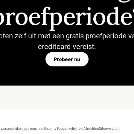
proefperiode
ten zelf uit met een gratis proefperiode 
creditcard vereist.
Probeer nu
 persoonlijke gegevens niet
Security
Toegankelijkheid
Afmelden
Siteoverzicht