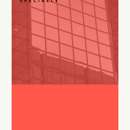
"Necesitábamos una herramienta
que nos permitiera ofrecer
atención al cliente de alta calidad
a gran escala."
Frank Servidio
Vicepresidente de Servicios de Soporte Técnico,
Ryan Specialty