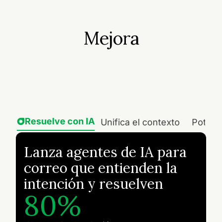
Mejora
Resuelve con IA
Unifica el contexto
Potenc
Lanza agentes de IA para
correo que entienden la
intención y resuelven
80%