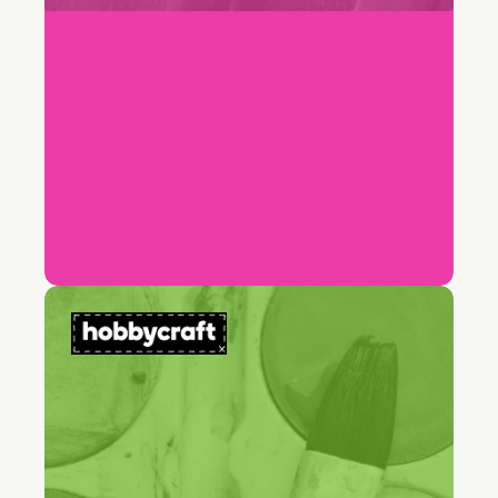
69%
Reducción en el tiempo medio de
resolución
"[Freddy AI Copilot] supuso un
verdadero punto de inflexión para
el equipo."
Simon Birch
Responsable de Atención al Cliente, Hobbycraft