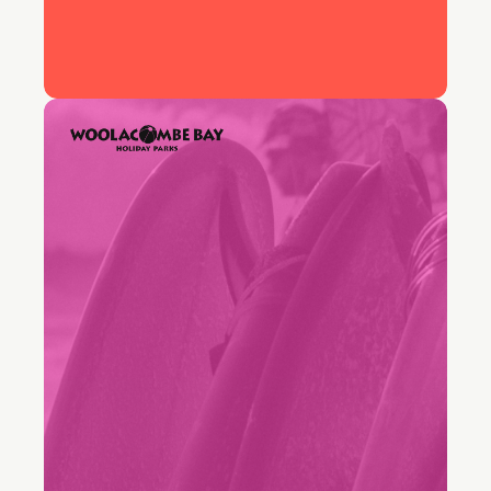
75%
Tasa de resolución en el primer
contacto
"Algunos miembros de mi equipo
no se sentían nada cómodos con
los correos electrónicos. Con
Freddy AI, han ganado muchísima
confianza."
Keira Hayter
Responsable del Equipo de Ventas, Woolacombe
Bay